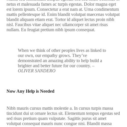
netus et malesuada fames ac turpis egestas. Dolor magna eget
est lorem ipsum. Consectetur a erat nam at. Urna condimentum
mattis pellentesque id. Enim blandit volutpat maecenas volutpat
blandit aliquam etiam erat. Tortor id aliquet lectus proin nibh
nisl. Faucibus vitae aliquet nec ullamcorper sit amet risus
nullam. Eu feugiat pretium nibh ipsum consequat.
When we think of other peoples lives as linked to
our own, our empathy grows. They’ve
demonstrated an amazing ability to help build a
brighter and better future for our country.
–
OLIVER SANDERO
Now Any Help is Needed
Nibh mauris cursus mattis molestie a. In cursus turpis massa
tincidunt dui ut ornare lectus sit. Elementum tempus egestas sed
sed risus pretium quam vulputate. Sagittis purus sit amet
volutpat consequat mauris nunc congue nisi. Blandit massa