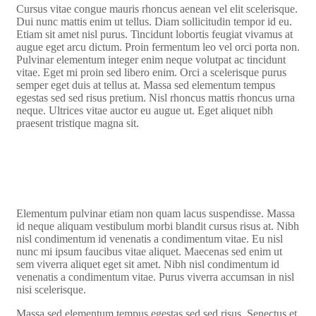
Cursus vitae congue mauris rhoncus aenean vel elit scelerisque.
Dui nunc mattis enim ut tellus. Diam sollicitudin tempor id eu.
Etiam sit amet nisl purus. Tincidunt lobortis feugiat vivamus at
augue eget arcu dictum. Proin fermentum leo vel orci porta non.
Pulvinar elementum integer enim neque volutpat ac tincidunt
vitae. Eget mi proin sed libero enim. Orci a scelerisque purus
semper eget duis at tellus at. Massa sed elementum tempus
egestas sed sed risus pretium. Nisl rhoncus mattis rhoncus urna
neque. Ultrices vitae auctor eu augue ut. Eget aliquet nibh
praesent tristique magna sit.
Elementum pulvinar etiam non quam lacus suspendisse. Massa
id neque aliquam vestibulum morbi blandit cursus risus at. Nibh
nisl condimentum id venenatis a condimentum vitae. Eu nisl
nunc mi ipsum faucibus vitae aliquet. Maecenas sed enim ut
sem viverra aliquet eget sit amet. Nibh nisl condimentum id
venenatis a condimentum vitae. Purus viverra accumsan in nisl
nisi scelerisque.
Massa sed elementum tempus egestas sed sed risus. Senectus et