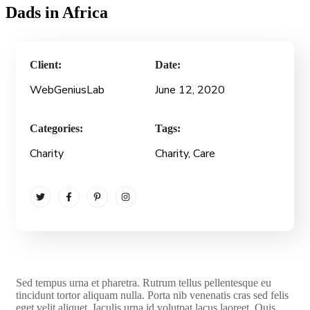
Dads in Africa
Client:
Date:
WebGeniusLab
June 12, 2020
Categories:
Tags:
Charity
Charity
, Care
S
ed tempus urna et pharetra. Rutrum tellus pellentesque eu
tincidunt tortor aliquam nulla. Porta nib venenatis cras sed felis
eget velit aliquet. Iaculis urna id volutpat lacus laoreet. Quis