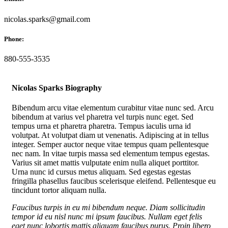
nicolas.sparks@gmail.com
Phone:
880-555-3535
Nicolas Sparks Biography
Bibendum arcu vitae elementum curabitur vitae nunc sed. Arcu
bibendum at varius vel pharetra vel turpis nunc eget. Sed
tempus urna et pharetra pharetra. Tempus iaculis urna id
volutpat. At volutpat diam ut venenatis. Adipiscing at in tellus
integer. Semper auctor neque vitae tempus quam pellentesque
nec nam. In vitae turpis massa sed elementum tempus egestas.
Varius sit amet mattis vulputate enim nulla aliquet porttitor.
Urna nunc id cursus metus aliquam. Sed egestas egestas
fringilla phasellus faucibus scelerisque eleifend. Pellentesque eu
tincidunt tortor aliquam nulla.
Faucibus turpis in eu mi bibendum neque. Diam sollicitudin
tempor id eu nisl nunc mi ipsum faucibus. Nullam eget felis
eget nunc lobortis mattis aliquam faucibus purus. Proin libero