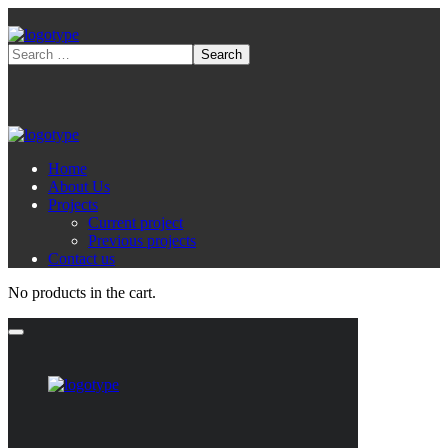
Home
About Us
Projects
Current project
Previous projects
Contact us
No products in the cart.