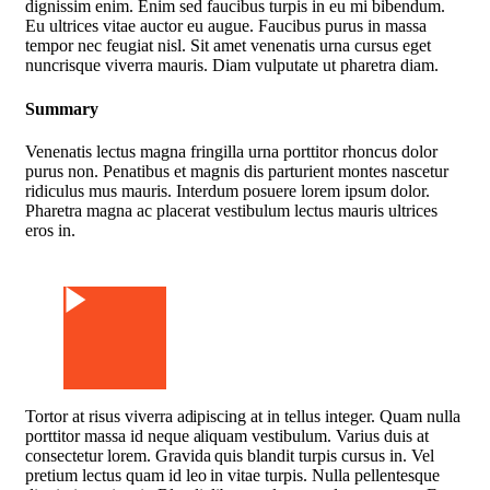
dignissim enim. Enim sed faucibus turpis in eu mi bibendum.
Eu ultrices vitae auctor eu augue. Faucibus purus in massa
tempor nec feugiat nisl. Sit amet venenatis urna cursus eget
nuncrisque viverra mauris. Diam vulputate ut pharetra diam.
Summary
Venenatis lectus magna fringilla urna porttitor rhoncus dolor
purus non. Penatibus et magnis dis parturient montes nascetur
ridiculus mus mauris. Interdum posuere lorem ipsum dolor.
Pharetra magna ac placerat vestibulum lectus mauris ultrices
eros in.
Watch Video
Tortor at risus viverra adipiscing at in tellus integer. Quam nulla
porttitor massa id neque aliquam vestibulum. Varius duis at
consectetur lorem. Gravida quis blandit turpis cursus in. Vel
pretium lectus quam id leo in vitae turpis. Nulla pellentesque